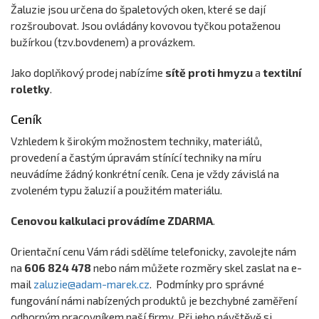
Žaluzie jsou určena do špaletových oken, které se dají
rozšroubovat. Jsou ovládány kovovou tyčkou potaženou
bužírkou (tzv.bovdenem) a provázkem.
Jako doplňkový prodej nabízíme
sítě proti hmyzu
a
textilní
roletky
.
Ceník
Vzhledem k širokým možnostem techniky, materiálů,
provedení a častým úpravám stínící techniky na míru
neuvádíme žádný konkrétní ceník. Cena je vždy závislá na
zvoleném typu žaluzií a použitém materiálu.
Cenovou kalkulaci provádíme ZDARMA
.
Orientační cenu Vám rádi sdělíme telefonicky, zavolejte nám
na
606 824 478
nebo nám můžete rozměry skel zaslat na e-
mail
zaluzie@adam-marek.cz
. Podmínky pro správné
fungování námi nabízených produktů je bezchybné zaměření
odborným pracovníkem naší firmy. Při jeho návštěvě si