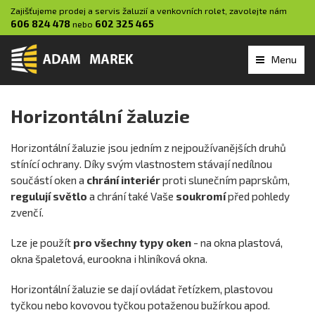
Zajišťujeme prodej a servis žaluzií a venkovních rolet, zavolejte nám
606 824 478
602 325 465
nebo
Menu
Horizontální žaluzie
Horizontální žaluzie jsou jedním z nejpoužívanějších druhů
stínící ochrany. Díky svým vlastnostem stávají nedílnou
součástí oken a
chrání interiér
proti slunečním paprskům,
regulují světlo
a chrání také Vaše
soukromí
před pohledy
zvenčí.
Lze je použít
pro všechny typy oken
- na okna plastová,
okna špaletová, eurookna i hliníková okna.
Horizontální žaluzie se dají ovládat řetízkem, plastovou
tyčkou nebo kovovou tyčkou potaženou bužírkou apod.